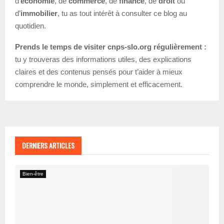
d’
économie
, de
commerce
, de
finance
, de
droit
ou
d’
immobilier
, tu as tout intérêt à consulter ce blog au
quotidien.
Prends le temps de visiter cnps-slo.org régulièrement :
tu y trouveras des informations utiles, des explications
claires et des contenus pensés pour t’aider à mieux
comprendre le monde, simplement et efficacement.
DERNIERS ARTICLES
Bien-être