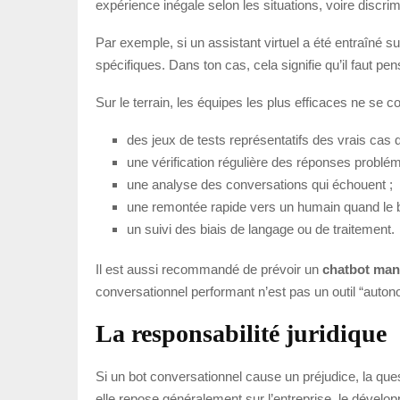
expérience inégale selon les situations, voire discrim
Par exemple, si un assistant virtuel a été entraîné
spécifiques. Dans ton cas, cela signifie qu’il faut pe
Sur le terrain, les équipes les plus efficaces ne se c
des jeux de tests représentatifs des vrais cas 
une vérification régulière des réponses problém
une analyse des conversations qui échouent ;
une remontée rapide vers un humain quand le b
un suivi des biais de langage ou de traitement.
Il est aussi recommandé de prévoir un
chatbot man
conversationnel performant n’est pas un outil “autonom
La responsabilité juridique
Si un bot conversationnel cause un préjudice, la ques
elle repose généralement sur l’entreprise, le développ