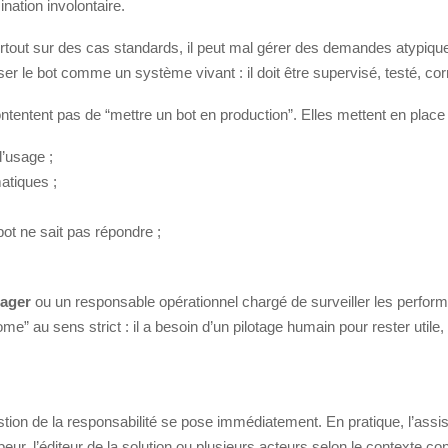
ination involontaire.
 surtout sur des cas standards, il peut mal gérer des demandes atypi
nser le bot comme un système vivant : il doit être supervisé, testé, cor
ontentent pas de “mettre un bot en production”. Elles mettent en place 
d’usage ;
atiques ;
ot ne sait pas répondre ;
ager
ou un responsable opérationnel chargé de surveiller les perform
e” au sens strict : il a besoin d’un pilotage humain pour rester utile, 
tion de la responsabilité se pose immédiatement. En pratique, l’assista
eur, l’éditeur de la solution ou plusieurs acteurs selon le contexte con