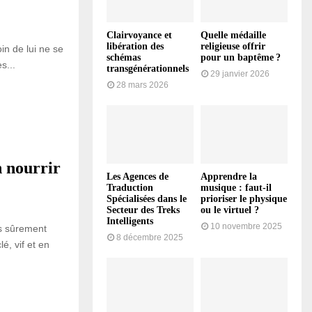
Clairvoyance et
Quelle médaille
libération des
religieuse offrir
in de lui ne se
schémas
pour un baptême ?
s...
transgénérationnels
29 janvier 2026
28 mars 2026
n nourrir
Les Agences de
Apprendre la
Traduction
musique : faut-il
Spécialisées dans le
prioriser le physique
Secteur des Treks
ou le virtuel ?
Intelligents
10 novembre 2025
es sûrement
8 décembre 2025
é, vif et en