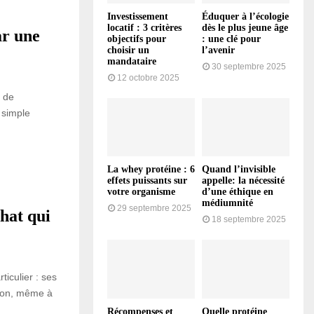
Investissement
Éduquer à l’écologie
locatif : 3 critères
dès le plus jeune âge
ar une
objectifs pour
: une clé pour
choisir un
l’avenir
mandataire
30 septembre 2025
12 octobre 2025
l de
 simple
La whey protéine : 6
Quand l’invisible
effets puissants sur
appelle: la nécessité
votre organisme
d’une éthique en
médiumnité
29 septembre 2025
hat qui
18 septembre 2025
iculier : ses
aton, même à
Récompenses et
Quelle protéine