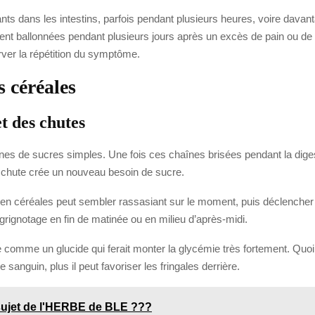
lants dans les intestins, parfois pendant plusieurs heures, voire da
nt ballonnées pendant plusieurs jours après un excès de pain ou de f
rver la répétition du symptôme.
s céréales
et des chutes
s de sucres simples. Une fois ces chaînes brisées pendant la digest
a chute crée un nouveau besoin de sucre.
e en céréales peut sembler rassasiant sur le moment, puis déclencher
rignotage en fin de matinée ou en milieu d’après-midi.
e comme un glucide qui ferait monter la glycémie très fortement. Quoi 
anguin, plus il peut favoriser les fringales derrière.
u sujet de l'HERBE de BLE ???