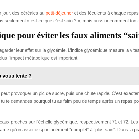
r jour, des céréales au
petit-déjeuner
et des féculents à chaque repas
as seulement « est-ce que c’est sain ? », mais aussi « comment ton o
ue pour éviter les faux aliments “sa
regarder leur effet sur la glycémie. L’indice glycémique mesure la vit
plus l’impact métabolique est important.
a vous tente ?
 peut provoquer un pic de sucre, puis une chute rapide. C’est exact
ter. Si tu te demandes pourquoi tu as faim peu de temps après un repas p
niveaux proches sur l’échelle glycémique, respectivement 71 et 72. Les
ce qu’on associe spontanément “complet” à “plus sain”. Dans la prat