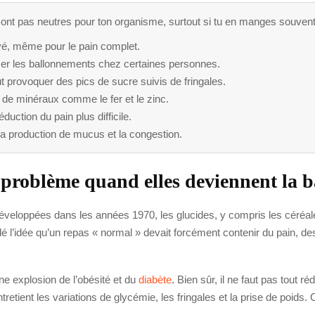
 sont pas neutres pour ton organisme, surtout si tu en manges souvent
evé, même pour le pain complet.
oriser les ballonnements chez certaines personnes.
provoquer des pics de sucre suivis de fringales.
 de minéraux comme le fer et le zinc.
éduction du pain plus difficile.
la production de mucus et la congestion.
 problème quand elles deviennent la b
veloppées dans les années 1970, les glucides, y compris les céréal
é l’idée qu’un repas « normal » devait forcément contenir du pain, d
e explosion de l’obésité et du
diabète
. Bien sûr, il ne faut pas tout r
etient les variations de glycémie, les fringales et la prise de poids. 