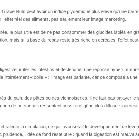
es Grape Nuts peut avoir un indice glycémique plus élevé qu’une bar
r l’effet réel des aliments, pas seulement leur image marketing.
ournée, le plus utile est de ne pas consommer des glucides isolés en g
ption, mais si la base du repas reste très riche en céréales, l’effet peu
digestive, irriter les intestins et déclencher une réponse hyper-immun
fie littéralement « colle » : l’image est parlante, car ce composé a une 
près du pain, des pâtes ou des viennoiseries, il ne faut pas balayer l
up de personnes ressentent aussi une gêne plus diffuse : lourdeur, b
 et ralentir la circulation, ce qui favoriserait le développement de le
c prudence, l’idée de fond reste utile : quand la digestion est mauvais