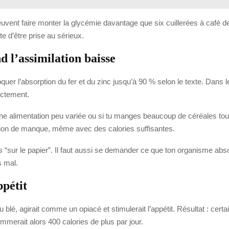
vent faire monter la glycémie davantage que six cuillerées à café de 
e d’être prise au sérieux.
d l’assimilation baisse
er l’absorption du fer et du zinc jusqu’à 90 % selon le texte. Dans les
ectement.
s une alimentation peu variée ou si tu manges beaucoup de céréales tou
ation de manque, même avec des calories suffisantes.
ts “sur le papier”. Il faut aussi se demander ce que ton organisme abso
s mal.
ppétit
 du blé, agirait comme un opiacé et stimulerait l’appétit. Résultat : ce
merait alors 400 calories de plus par jour.