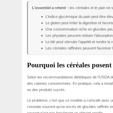
L’essentiel a retenir :
les céréales et le pain ne
L’indice glycémique du pain peut être él
Le gluten peut irriter la digestion et fav
Une consommation riche en glucides peut 
Les phytates peuvent réduire l’absorption
Le blé peut stimuler l’appétit et rendre la r
Les céréales raffinées peuvent favoriser 
Pourquoi les céréales posent
Selon les recommandations diététiques de l’USDA dé
des calories consommées. En pratique, cela a install
ou des produits sucrés.
Le problème, c’est que ce modèle a coïncidé avec un
constate souvent qu’un excès de glucides raffinés entr
courant n’est pas forcément un aliment anodin.