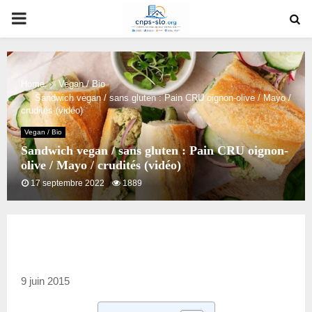
PRIMARY
MENU
Home
Vegan / Bio
Sandwich vegan / sans gluten : Pain CRU oignon-olive / Mayo /
crudités (vidéo)
Vegan / Bio
Sandwich vegan / sans gluten : Pain CRU oignon-
olive / Mayo / crudités (vidéo)
17 septembre 2022
1889
9 juin 2015