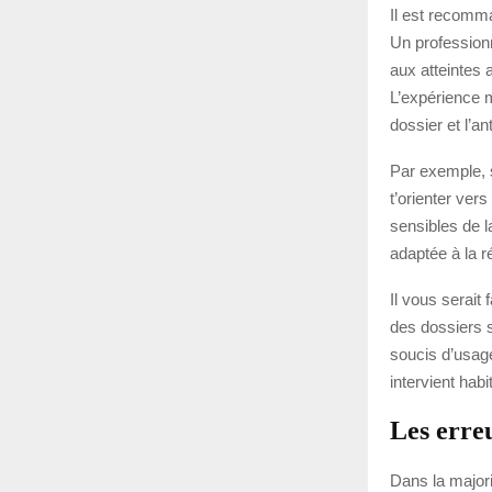
Il est recomma
Un professionn
aux atteintes 
L’expérience mo
dossier et l’a
Par exemple, si
t’orienter ver
sensibles de l
adaptée à la ré
Il vous serait
des dossiers s
soucis d’usage
intervient habi
Les erreu
Dans la majori