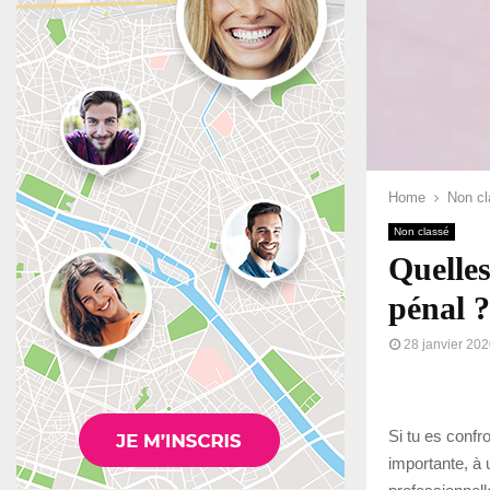
Home
Non cl
Non classé
Quelles
pénal ?
28 janvier 20
Si tu es confr
importante, à 