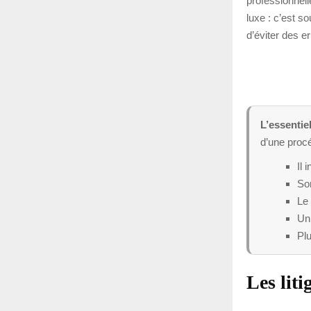
professionnell
luxe : c’est s
d’éviter des e
L’essentiel
d’une procé
Il 
Son
Le 
Un 
Plu
Les liti