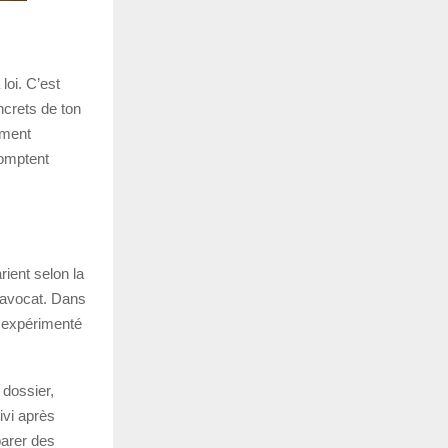
loi. C’est
ncrets de ton
mment
comptent
rient selon la
l’avocat. Dans
us expérimenté
 dossier,
ivi après
parer des