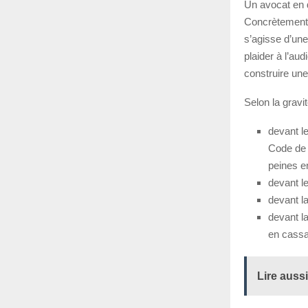
Un avocat en dr
Concrètement, 
s’agisse d’une
plaider à l’aud
construire un
Selon la gravit
devant l
Code de l
peines e
devant le
devant la
devant la
en cassat
Lire aussi