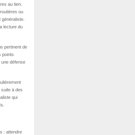
res au tien.
 routières ou
 généraliste.
la lecture du
us pertinent de
s points
er une défense
gulièrement
 suite à des
aliste qui
ts.
s : attendre