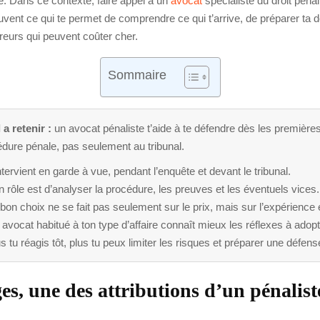
e. Dans ce contexte, faire appel à un
avocat
spécialiste du droit pénal
ouvent ce qui te permet de comprendre ce qui t’arrive, de préparer ta 
rreurs qui peuvent coûter cher.
Sommaire
 a retenir :
un avocat pénaliste t’aide à te défendre dès les première
dure pénale, pas seulement au tribunal.
intervient en garde à vue, pendant l’enquête et devant le tribunal.
 rôle est d’analyser la procédure, les preuves et les éventuels vices.
bon choix ne se fait pas seulement sur le prix, mais sur l’expérience e
avocat habitué à ton type d’affaire connaît mieux les réflexes à adopt
s tu réagis tôt, plus tu peux limiter les risques et préparer une défens
ges, une des attributions d’un pénalist