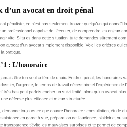
x d’un avocat en droit pénal
cat pénaliste, ce n’est pas seulement trouver quelqu’un qui connaît la 
r un professionnel capable de t’écouter, de comprendre les enjeux co
réagir vite. Si tu es dans cette situation, tu te demandes sûrement co
bon avocat d’un avocat simplement disponible. Voici les critères qui 
la pratique.
n°1 : L’honoraire
 jamais être ton seul critère de choix. En droit pénal, les honoraires va
dossier, l’urgence, le temps de travail nécessaire et l’expérience de 
arif très bas peut parfois cacher un suivi limité, alors qu’un avocat pl
r une défense plus efficace et mieux structurée.
demande toujours ce que couvre l’honoraire : consultation, étude du
ssistance en garde à vue, préparation de l’audience, plaidoirie, ou su
te transparence t’évite les mauvaises surprises et te permet de com