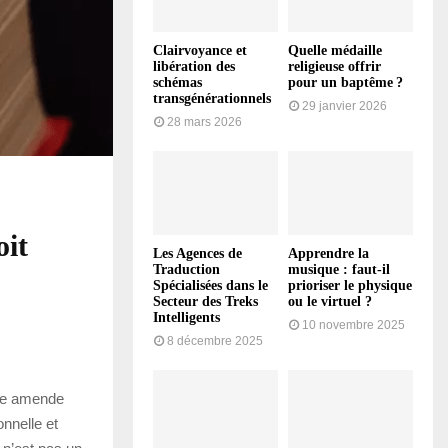
Clairvoyance et
Quelle médaille
libération des
religieuse offrir
schémas
pour un baptême ?
transgénérationnels
29 janvier 2026
28 mars 2026
oit
Les Agences de
Apprendre la
Traduction
musique : faut-il
Spécialisées dans le
prioriser le physique
Secteur des Treks
ou le virtuel ?
Intelligents
10 novembre 2025
8 décembre 2025
une amende
nnelle et