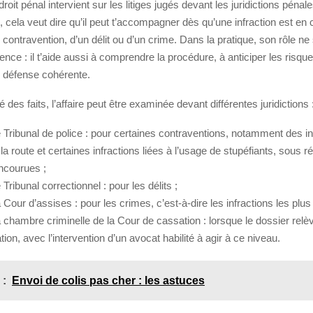
oit pénal intervient sur les litiges jugés devant les juridictions pénale
cela veut dire qu’il peut t’accompagner dès qu’une infraction est en c
 contravention, d’un délit ou d’un crime. Dans la pratique, son rôle ne 
ience : il t’aide aussi à comprendre la procédure, à anticiper les risque
e défense cohérente.
é des faits, l’affaire peut être examinée devant différentes juridictions 
e Tribunal de police : pour certaines contraventions, notamment des in
a route et certaines infractions liées à l’usage de stupéfiants, sous 
ncourues ;
 Tribunal correctionnel : pour les délits ;
 Cour d’assises : pour les crimes, c’est-à-dire les infractions les plus
 chambre criminelle de la Cour de cassation : lorsque le dossier relè
ion, avec l’intervention d’un avocat habilité à agir à ce niveau.
 :
Envoi de colis pas cher : les astuces