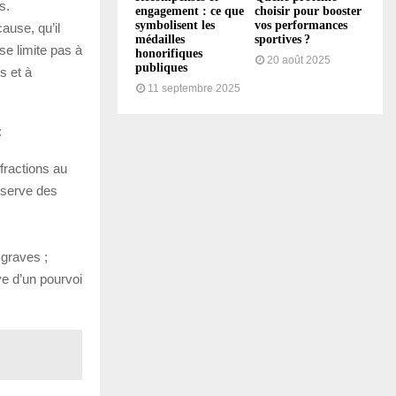
s.
engagement : ce que
choisir pour booster
symbolisent les
vos performances
ause, qu’il
médailles
sportives ?
se limite pas à
honorifiques
20 août 2025
publiques
s et à
11 septembre 2025
:
fractions au
réserve des
 graves ;
ve d’un pourvoi