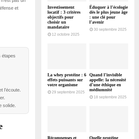
 n’est pas un
Investissement
Éduquer à l’écologie
défense et
locatif : 3 critères
dès le plus jeune âge
objectifs pour
: une clé pour
choisir un
l’avenir
mandataire
30 septembre 2025
12 octobre 2025
s étapes
La whey protéine : 6
Quand l’invisible
effets puissants sur
appelle: la nécessité
votre organisme
d’une éthique en
t l’écoute.
médiumnité
29 septembre 2025
18 septembre 2025
er.
e solide.
e
Récompenses et
Quelle protéine