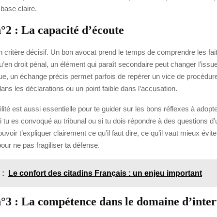
 base claire.
°2 : La capacité d’écoute
n critère décisif. Un bon avocat prend le temps de comprendre les fai
qu’en droit pénal, un élément qui paraît secondaire peut changer l’issu
ue, un échange précis permet parfois de repérer un vice de procédur
dans les déclarations ou un point faible dans l’accusation.
lité est aussi essentielle pour te guider sur les bons réflexes à adopte
i tu es convoqué au tribunal ou si tu dois répondre à des questions d’
ouvoir t’expliquer clairement ce qu’il faut dire, ce qu’il vaut mieux évi
our ne pas fragiliser ta défense.
 :
Le confort des citadins Français : un enjeu important
n°3 : La compétence dans le domaine d’inte