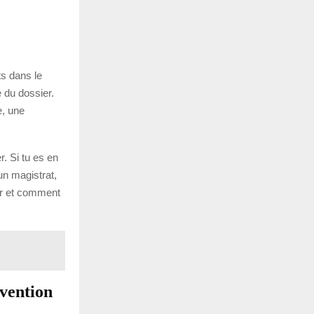
ts dans le
e du dossier.
e, une
r. Si tu es en
un magistrat,
ter et comment
rvention