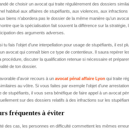
ndé de choisir un avocat qui traite régulièrement des dossiers similai
el habitué aux affaires de stupéfiants, aux violences, aux infractions
aux biens n’abordera pas le dossier de la même manière qu’un avocat
ntre que la spécialisation fait souvent la différence sur la stratégie, 
nticipation des arguments adverses.
 tu fais l’objet d’une interpellation pour usage de stupéfiants, il est pl
s un avocat qui connaît bien ce type de contentieux. Il saura repérer le
a procédure, discuter la qualification retenue si nécessaire et prépar
alité de ton dossier.
 favorable d’avoir recours à un
avocat pénal affaire Lyon
qui traite ré
imilaires au vôtre. Si vous faites par exemple l’objet d’une arrestation
 de stupéfiants, il vous sera bénéfique de faire appel à un avocat pén
tuellement sur des dossiers relatifs à des infractions sur les stupéfian
rs fréquentes à éviter
té des cas, les personnes en difficulté commettent les mêmes erreur