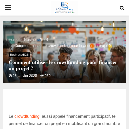
PRIMARY
MENU
Home
Business/B2B
Comment utiliser le crowdfunding pour financer un projet ?
Business/B2B
Comment utiliser le crowdfunding pour financer
un projet ?
28 janvier 2025
930
Le
crowdfunding
, aussi appelé financement participatif, te
permet de financer un projet en mobilisant un grand nombre