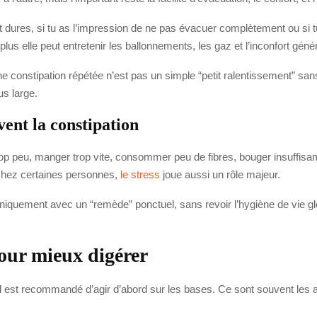
ont dures, si tu as l’impression de ne pas évacuer complètement ou si t
, plus elle peut entretenir les ballonnements, les gaz et l’inconfort génér
 Une constipation répétée n’est pas un simple “petit ralentissement” sa
us large.
ent la constipation
p peu, manger trop vite, consommer peu de fibres, bouger insuffisamm
. Chez certaines personnes,
le stress
joue aussi un rôle majeur.
uniquement avec un “remède” ponctuel, sans revoir l’hygiène de vie glo
 pour mieux digérer
 il est recommandé d’agir d’abord sur les bases. Ce sont souvent les 