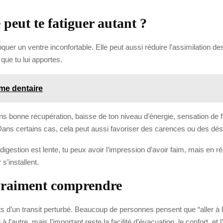
 peut te fatiguer autant ?
quer un ventre inconfortable. Elle peut aussi réduire l’assimilation 
que tu lui apportes.
sme dentaire
ns bonne récupération, baisse de ton niveau d’énergie, sensation de fa
 Dans certains cas, cela peut aussi favoriser des carences ou des désé
a digestion est lente, tu peux avoir l’impression d’avoir faim, mais en
s’installent.
t vraiment comprendre
s d’un transit perturbé. Beaucoup de personnes pensent que “aller à la se
 l’autre, mais l’important reste la facilité d’évacuation, le confort, e