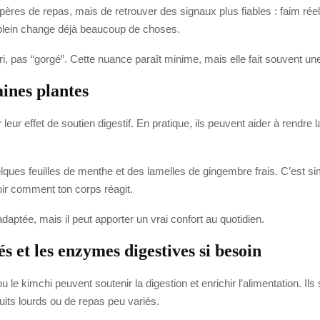
pères de repas, mais de retrouver des signaux plus fiables : faim réell
p plein change déjà beaucoup de choses.
i, pas “gorgé”. Cette nuance paraît minime, mais elle fait souvent une 
aines plantes
eur effet de soutien digestif. En pratique, ils peuvent aider à rendre 
ues feuilles de menthe et des lamelles de gingembre frais. C’est simp
ir comment ton corps réagit.
aptée, mais il peut apporter un vrai confort au quotidien.
s et les enzymes digestives si besoin
 kimchi peuvent soutenir la digestion et enrichir l’alimentation. Ils 
its lourds ou de repas peu variés.