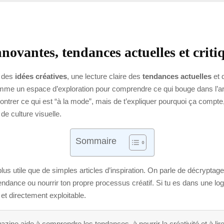
novantes, tendances actuelles et critiq
s des
idées créatives
, une lecture claire des
tendances actuelles
et 
me un espace d’exploration pour comprendre ce qui bouge dans l’art, 
ntrer ce qui est “à la mode”, mais de t’expliquer pourquoi ça compte,
de culture visuelle.
Sommaire
s utile que de simples articles d’inspiration. On parle de décryptage
dance ou nourrir ton propre processus créatif. Si tu es dans une logiq
et directement exploitable.
ine aide à comprendre les tendances, à nourrir la créativité et à lir