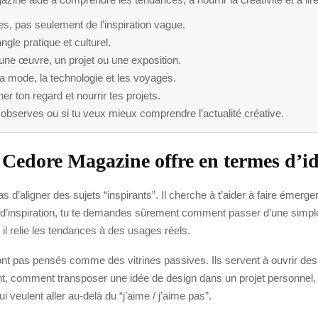
s, pas seulement de l’inspiration vague.
le pratique et culturel.
 une œuvre, un projet ou une exposition.
, la mode, la technologie et les voyages.
iner ton regard et nourrir tes projets.
u observes ou si tu veux mieux comprendre l’actualité créative.
Cedore Magazine offre en termes d’idé
 d’aligner des sujets “inspirants”. Il cherche à t’aider à faire émerger
d’inspiration, tu te demandes sûrement comment passer d’une simple c
 il relie les tendances à des usages réels.
 sont pas pensés comme des vitrines passives. Ils servent à ouvrir des
 comment transposer une idée de design dans un projet personnel, ou
i veulent aller au-delà du “j’aime / j’aime pas”.