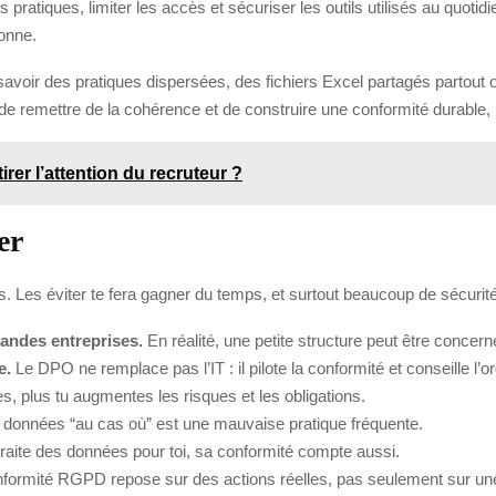
ratiques, limiter les accès et sécuriser les outils utilisés au quotidie
sonne.
avoir des pratiques dispersées, des fichiers Excel partagés partout ou
 de remettre de la cohérence et de construire une conformité durable, 
rer l’attention du recruteur ?
er
. Les éviter te fera gagner du temps, et surtout beaucoup de sécurité
andes entreprises.
En réalité, une petite structure peut être concer
e.
Le DPO ne remplace pas l’IT : il pilote la conformité et conseille l’o
es, plus tu augmentes les risques et les obligations.
 données “au cas où” est une mauvaise pratique fréquente.
traite des données pour toi, sa conformité compte aussi.
formité RGPD repose sur des actions réelles, pas seulement sur une 