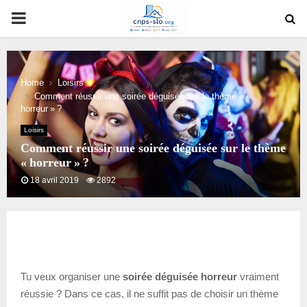
PRIMARY
MENU
Home
Loisirs
Comment réussir une soirée déguisée sur le thème «
horreur » ?
Loisirs
Comment réussir une soirée déguisée sur le thème
« horreur » ?
18 avril 2019
2892
Tu veux organiser une
soirée déguisée horreur
vraiment
réussie ? Dans ce cas, il ne suffit pas de choisir un thème